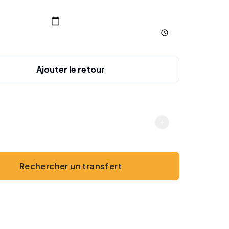
charge
Ajouter le retour
gers
2
Rechercher un transfert
Sans paiement en ligne · Espèces ou carte à bord