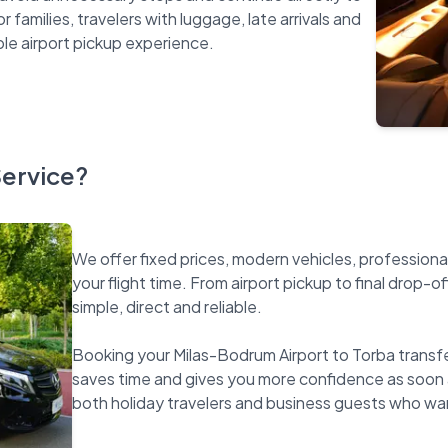
r families, travelers with luggage, late arrivals and
Service?
We offer fixed prices, modern vehicles, professiona
your flight time. From airport pickup to final drop-o
simple, direct and reliable.
Booking your Milas-Bodrum Airport to Torba transfer
saves time and gives you more confidence as soon as 