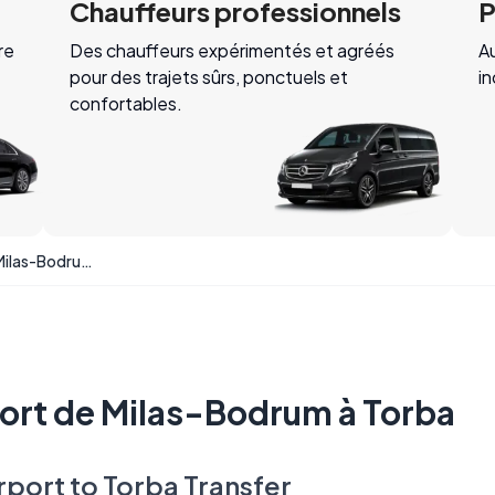
Chauffeurs professionnels
P
re
Des chauffeurs expérimentés et agréés
Au
pour des trajets sûrs, ponctuels et
i
confortables.
Transfert de l'aéroport de Milas-Bodrum à Torba
port de Milas-Bodrum à Torba
port to Torba Transfer