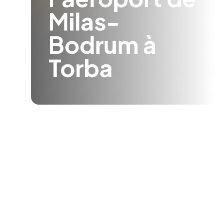
Milas-
Bodrum à
Torba