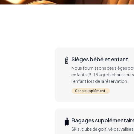
🍼
Sièges bébé et enfant
Nous fournissons des sièges pou
enfants (9–18 kg) et rehausseurs 
l'enfant lors de la réservation.
Sans supplément.
🧳
Bagages supplémentaire
Skis, clubs de golf, vélos, valise