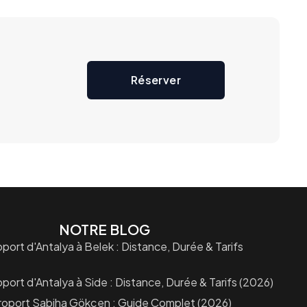
Réserver
NOTRE BLOG
port d'Antalya à Belek : Distance, Durée & Tarifs
port d'Antalya à Side : Distance, Durée & Tarifs (2026)
roport Sabiha Gökçen : Guide Complet (2026)