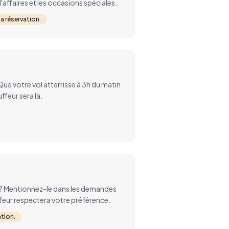
'affaires et les occasions spéciales.
la réservation.
e votre vol atterrisse à 3h du matin
ffeur sera là.
e ? Mentionnez-le dans les demandes
feur respectera votre préférence.
ation.