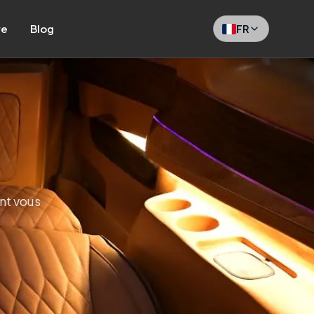
re
Blog
FR
nt vous