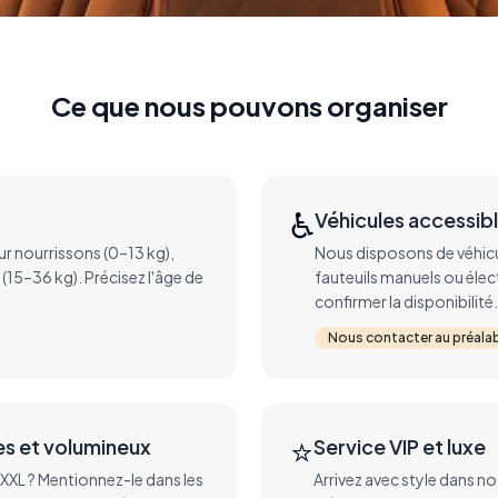
Ce que nous pouvons organiser
♿
Véhicules accessibl
r nourrissons (0–13 kg),
Nous disposons de véhic
(15–36 kg). Précisez l'âge de
fauteuils manuels ou éle
confirmer la disponibilité.
Nous contacter au préalab
⭐
s et volumineux
Service VIP et luxe
s XXL ? Mentionnez-le dans les
Arrivez avec style dans n