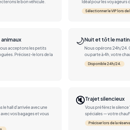
cterons le bon véhicule.
Idéal pour les voyageurs d
Sélectionner le VIP lors de 
🌙
s animaux
Nuit et tôt le matin
ous acceptons les petits
Nous opérons 24h/24. Qu
ées. Précisez-le lors de la
ou parte à 4h, votre chau
Disponible 24h/24.
🔇
Trajet silencieux
le hall d'arrivée avec une
Vous préférez le silenc
e avec vos bagages et vous
spéciales — votre chauf
Préciser lors de la réserv
s.