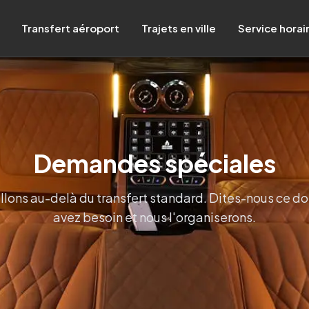
Transfert aéroport
Trajets en ville
Service horai
Demandes spéciales
llons au-delà du transfert standard. Dites-nous ce do
avez besoin et nous l'organiserons.