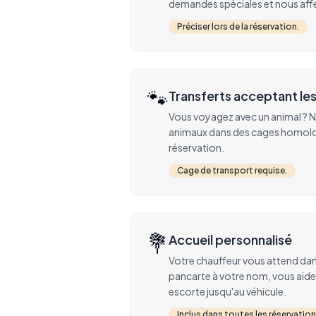
demandes spéciales et nous affe
Préciser lors de la réservation.
🐾
Transferts acceptant le
Vous voyagez avec un animal ? N
animaux dans des cages homologu
réservation.
Cage de transport requise.
💐
Accueil personnalisé
Votre chauffeur vous attend dans 
pancarte à votre nom, vous aid
escorte jusqu'au véhicule.
Inclus dans toutes les réservation