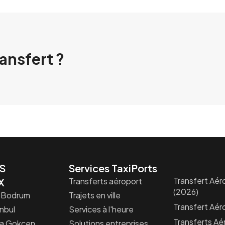
ransfert ?
S
Services TaxiPorts
Transfert Aéro
X
Transferts aéroport
(2026)
s-Bodrum
Trajets en ville
Transfert Aéro
nbul
Services à l'heure
Transferts Aé
ha Gokcen
Solutions entreprises