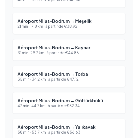
Aéroport Milas-Bodrum
→
Meşelik
21 min
·
17.8
km ·
à partir de
€
38.92
Aéroport Milas-Bodrum
→
Kaynar
31 min
·
29.7
km ·
à partir de
€
44.86
Aéroport Milas-Bodrum
→
Torba
35 min
·
34.2
km ·
à partir de
€
47.12
Aéroport Milas-Bodrum
→
Göltürkbükü
47 min
·
44.7
km ·
à partir de
€
52.34
Aéroport Milas-Bodrum
→
Yalıkavak
58 min
·
53.7
km ·
à partir de
€
56.63