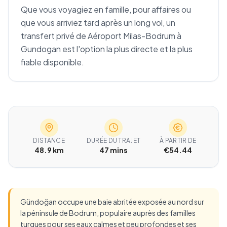
Que vous voyagiez en famille, pour affaires ou
que vous arriviez tard après un long vol, un
transfert privé de Aéroport Milas-Bodrum à
Gundogan est l'option la plus directe et la plus
fiable disponible.
DISTANCE
DURÉE DU TRAJET
À PARTIR DE
48.9 km
47 mins
€54.44
Gündoğan occupe une baie abritée exposée au nord sur
la péninsule de Bodrum, populaire auprès des familles
turques pour ses eaux calmes et peu profondes et ses