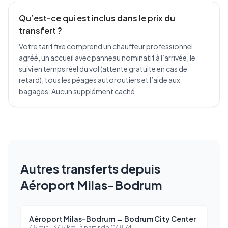
Qu’est-ce qui est inclus dans le prix du
transfert ?
Votre tarif fixe comprend un chauffeur professionnel
agréé, un accueil avec panneau nominatif à l’arrivée, le
suivi en temps réel du vol (attente gratuite en cas de
retard), tous les péages autoroutiers et l’aide aux
bagages. Aucun supplément caché.
Autres transferts depuis
Aéroport Milas-Bodrum
Aéroport Milas-Bodrum
→
Bodrum City Center
45 min
·
37.5
km ·
à partir de
€
48.74