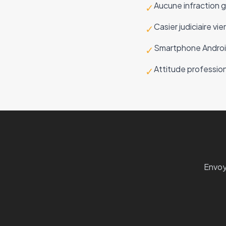
Aucune infraction g
✓
Casier judiciaire vie
✓
Smartphone Androi
✓
Attitude profession
✓
Envoy