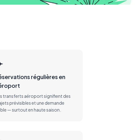
️
éservations régulières en
éroport
s transferts aéroport signifient des
ajets prévisibles et une demande
able — surtout en haute saison.