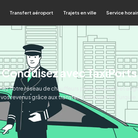
Transfert aéroport
Trajets en ville
Service horai
Conduisez avec TaxiPorts
nez notre réseau de chauffeurs professionnels et au
vos revenus grâce aux transferts aéroport en Turquie.