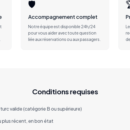
🛡️
e
Accompagnement complet
P
t
Notre équipe est disponible 24h/24
Le
pour vous aider avec toute question
re
.
liée aux réservations ou aux passagers.
de
Conditions requises
turc valide (catégorie B ou supérieure)
 plus récent, en bon état