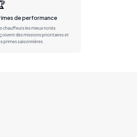
🏆
rimes de performance
s chauffeurs les mieux notés
çoivent des missions prioritaires et
s primes saisonnières.