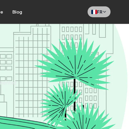
re
Blog
FR
gmentez