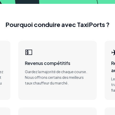
Pourquoi conduire avec TaxiPorts ?
💵
✈
Revenus compétitifs
R
a
ez
Gardez la majorité de chaque course.
t
Nous offrons certains des meilleurs
Le
du
taux chauffeur du marché.
tr
fi