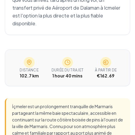
transfert privé de Aéroport de Dalaman à Icmeler
est l'option la plus directe et la plus fiable
disponible.
DISTANCE
DURÉE DU TRAJET
À PARTIR DE
102.7 km
1 hour 40 mins
€162.69
İçmeler est un prolongement tranquille de Marmaris
partageant la même baie spectaculaire, accessible en
continuant sur la route côtière boisée de pins à l'ouest de
la ville de Marmaris. Connu pour son atmosphère plus
calme et familiale par rapport au port plus animé de