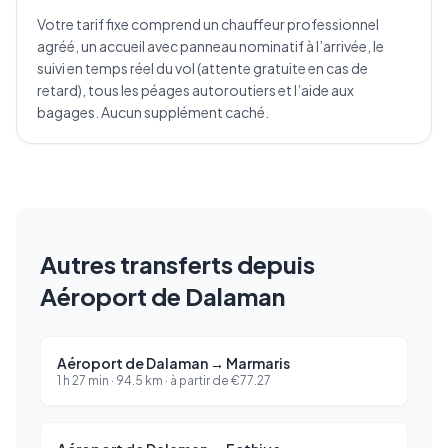
Votre tarif fixe comprend un chauffeur professionnel
agréé, un accueil avec panneau nominatif à l’arrivée, le
suivi en temps réel du vol (attente gratuite en cas de
retard), tous les péages autoroutiers et l’aide aux
bagages. Aucun supplément caché.
Autres transferts depuis
Aéroport de Dalaman
Aéroport de Dalaman
→
Marmaris
1 h 27 min
·
94.5
km ·
à partir de
€
77.27