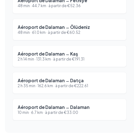
Aéroport de Dalaman
→
Fethiye
48 min
·
44.7
km ·
à partir de
€
52.36
Aéroport de Dalaman
→
Ölüdeniz
48 min
·
61.0
km ·
à partir de
€
60.52
Aéroport de Dalaman
→
Kaş
2 h 14 min
·
131.3
km ·
à partir de
€
191.31
Aéroport de Dalaman
→
Datça
2 h 35 min
·
162.6
km ·
à partir de
€
222.61
Aéroport de Dalaman
→
Dalaman
10 min
·
6.7
km ·
à partir de
€
33.00