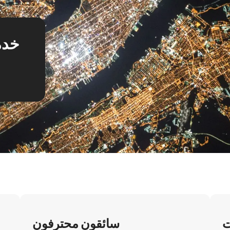
خدم
ت
سائقون محترفون