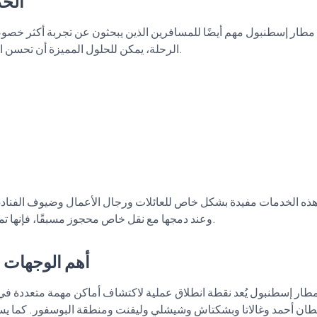
الخد
مطار إسطنبول مهم أيضًا للمسافرين الذين يبحثون عن تجربة أكثر خص
الرحلة، يمكن للحلول المميزة أن تحسن ال
ذه الخدمات مفيدة بشكل خاص للعائلات ورجال الأعمال وضيوف الفنادق ا
وعند دمجها مع نقل خاص محجوز مسبقًا، فإنها تمنح تجربة أكثر تكاملًا من المطار حتى الوجهة النهائية.
أهم الوجهات و
طار إسطنبول يُعد نقطة انطلاق عملية لاكتشاف أماكن مهمة متعددة في 
ان أحمد وغالاتا وبشكتاش وشيشلي وليفنت ومنطقة البوسفور. كما يستخ