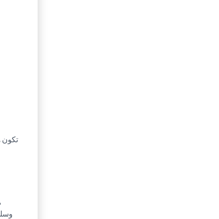
تكون ه
م
وسلط