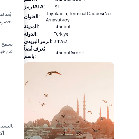
:
رمز IATA
IST
Tayakadın, Terminal Caddesi No:1
:
العنوان
Arnavutköy
خصوصًا
:
المدينة
Istanbul
:
الدولة
Türkiye
:
الرمز البريدي
34283
يسمح لك
يُعرف أيضاً
عن خيار
Istanbul Airport
:
باسم
بالنسبة
أك