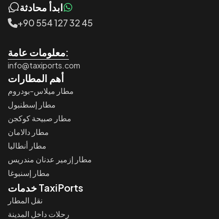
ابدأ محادثة
+90 554 127 32 45
معلومات عامة:
info@taxiports.com
أهم المطارات
مطار ميلاس-بودروم
مطار إسطنبول
مطار صبيحة كوكجن
مطار دالامان
مطار أنطاليا
مطار إزمير عدنان مندريس
مطار إسنبوغا
خدمات TaxiPorts
نقل المطار
رحلات داخل المدينة