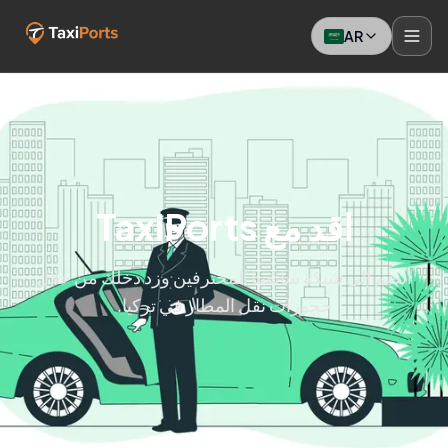
AR
اقد مع TaxiPorts
انضم إلى شبكة سائقينا المحترفين وزد دخلك من خلال
حجوزات نقل المطار في تركيا.