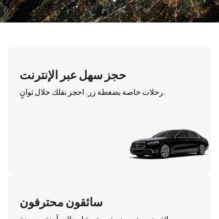
حجز سهل عبر الإنترنت
رحلات خاصة بضغطة زر. احجز نقلك خلال ثوانٍ.
سائقون محترفون
سائقون مرخصون وذوو خبرة لرحلات آمنة ومريحة