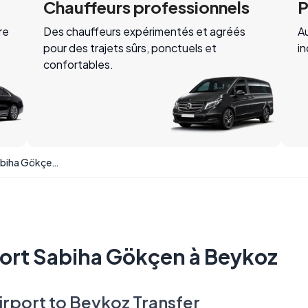
Chauffeurs professionnels
P
re
Des chauffeurs expérimentés et agréés
Au
pour des trajets sûrs, ponctuels et
i
confortables.
Transfert de l'aéroport Sabiha Gökçen à Beykoz
port Sabiha Gökçen à Beykoz
irport to Beykoz Transfer