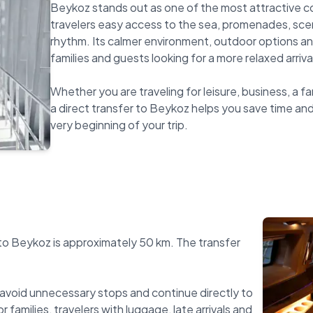
Beykoz stands out as one of the most attractive co
travelers easy access to the sea, promenades, scen
rhythm. Its calmer environment, outdoor options an
families and guests looking for a more relaxed arriv
Whether you are traveling for leisure, business, a fa
a direct transfer to Beykoz helps you save time and 
to Beykoz is approximately 50 km. The transfer
avoid unnecessary stops and continue directly to
r families, travelers with luggage, late arrivals and