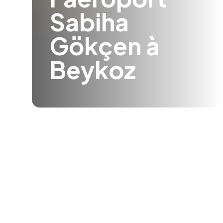
Sabiha
Gökçen à
Beykoz