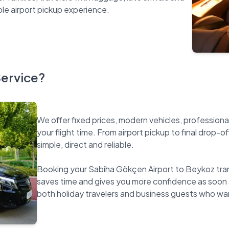
Service?
We offer fixed prices, modern vehicles, professiona
your flight time. From airport pickup to final drop-o
simple, direct and reliable.
Booking your Sabiha Gökçen Airport to Beykoz trans
saves time and gives you more confidence as soon as 