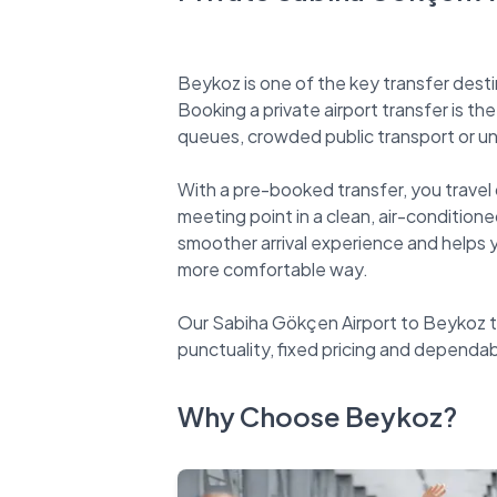
Beykoz is one of the key transfer des
Booking a private airport transfer is th
queues, crowded public transport or un
With a pre-booked transfer, you travel 
meeting point in a clean, air-conditioned
smoother arrival experience and helps yo
more comfortable way.
Our Sabiha Gökçen Airport to Beykoz tr
Why Choose Beykoz?