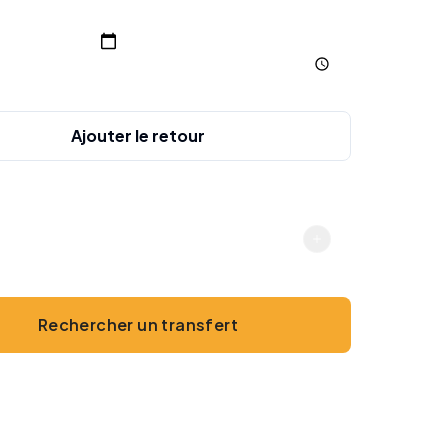
charge
Ajouter le retour
gers
2
Rechercher un transfert
Sans paiement en ligne · Espèces ou carte à bord