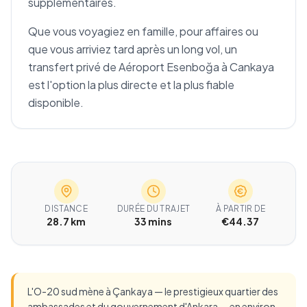
supplémentaires.
Que vous voyagiez en famille, pour affaires ou
que vous arriviez tard après un long vol, un
transfert privé de Aéroport Esenboğa à Cankaya
est l'option la plus directe et la plus fiable
disponible.
DISTANCE
DURÉE DU TRAJET
À PARTIR DE
28.7 km
33 mins
€44.37
L'O-20 sud mène à Çankaya — le prestigieux quartier des
ambassades et du gouvernement d'Ankara — en environ