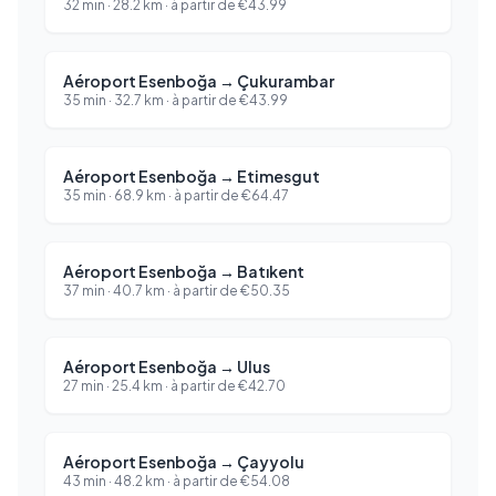
32 min
·
28.2
km ·
à partir de
€
43.99
Aéroport Esenboğa
→
Çukurambar
35 min
·
32.7
km ·
à partir de
€
43.99
Aéroport Esenboğa
→
Etimesgut
35 min
·
68.9
km ·
à partir de
€
64.47
Aéroport Esenboğa
→
Batıkent
37 min
·
40.7
km ·
à partir de
€
50.35
Aéroport Esenboğa
→
Ulus
27 min
·
25.4
km ·
à partir de
€
42.70
Aéroport Esenboğa
→
Çayyolu
43 min
·
48.2
km ·
à partir de
€
54.08