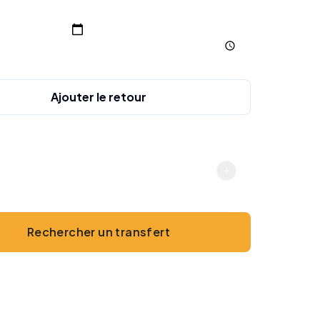
charge
Ajouter le retour
gers
2
Rechercher un transfert
Sans paiement en ligne · Espèces ou carte à bord