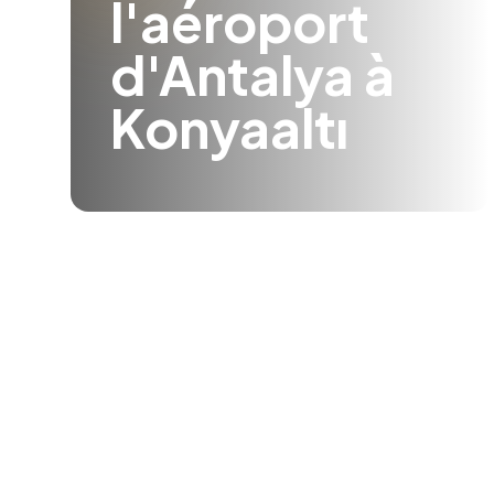
l'aéroport
d'Antalya à
Konyaaltı