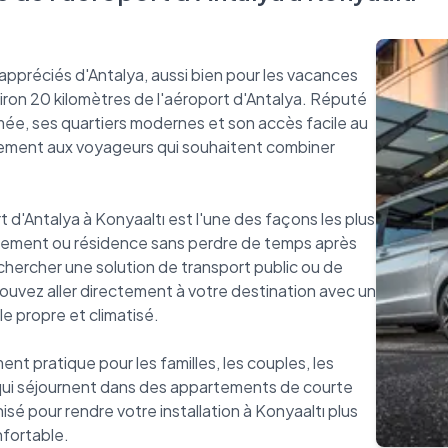
s appréciés d'Antalya, aussi bien pour les vacances
viron 20 kilomètres de l'aéroport d'Antalya. Réputé
ée, ses quartiers modernes et son accès facile au
itement aux voyageurs qui souhaitent combiner
t d'Antalya à Konyaaltı est l'une des façons les plus
artement ou résidence sans perdre de temps après
e chercher une solution de transport public ou de
pouvez aller directement à votre destination avec un
e propre et climatisé.
ent pratique pour les familles, les couples, les
 qui séjournent dans des appartements de courte
isé pour rendre votre installation à Konyaaltı plus