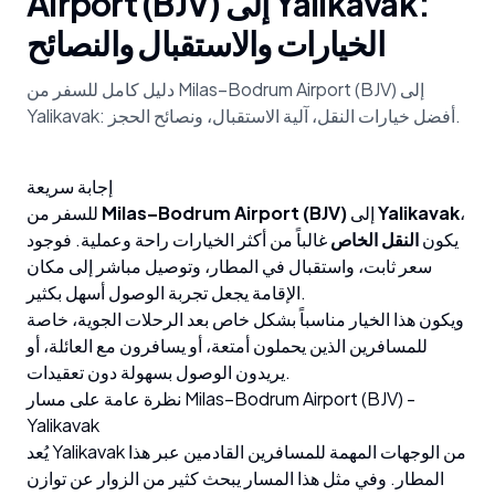
Airport (BJV) إلى Yalikavak:
الخيارات والاستقبال والنصائح
دليل كامل للسفر من Milas–Bodrum Airport (BJV) إلى
Yalikavak: أفضل خيارات النقل، آلية الاستقبال، ونصائح الحجز.
إجابة سريعة
،
Yalikavak
إلى
Milas–Bodrum Airport (BJV)
للسفر من
يكون
النقل الخاص
غالباً من أكثر الخيارات راحة وعملية. فوجود
سعر ثابت، واستقبال في المطار، وتوصيل مباشر إلى مكان
الإقامة يجعل تجربة الوصول أسهل بكثير.
ويكون هذا الخيار مناسباً بشكل خاص بعد الرحلات الجوية، خاصة
للمسافرين الذين يحملون أمتعة، أو يسافرون مع العائلة، أو
يريدون الوصول بسهولة دون تعقيدات.
نظرة عامة على مسار Milas–Bodrum Airport (BJV) -
Yalikavak
يُعد Yalikavak من الوجهات المهمة للمسافرين القادمين عبر هذا
المطار. وفي مثل هذا المسار يبحث كثير من الزوار عن توازن