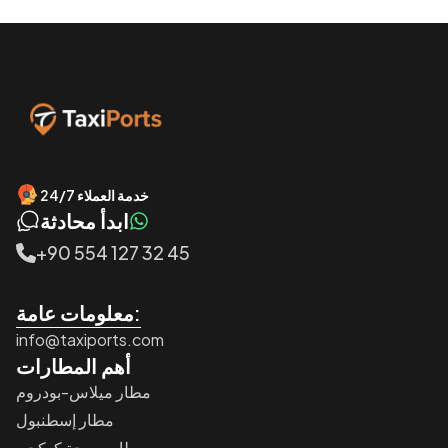
خدمة العملاء 24/7
ابدأ محادثة
+90 554 127 32 45
معلومات عامة:
info@taxiports.com
أهم المطارات
مطار ميلاس-بودروم
مطار إسطنبول
مطار صبيحة كوكجن