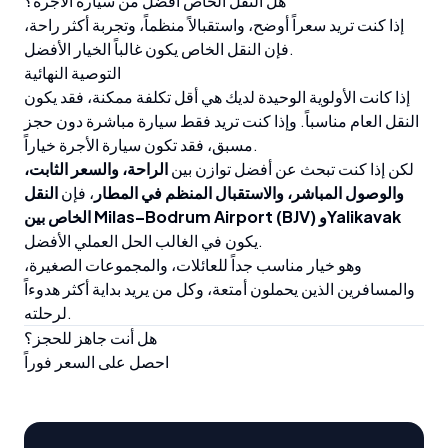
هل النقل الخاص أفضل من سيارة الأجرة؟
إذا كنت تريد سعراً أوضح، واستقبالاً منظماً، وتجربة أكثر راحة،
فإن النقل الخاص يكون غالباً الخيار الأفضل.
التوصية النهائية
إذا كانت الأولوية الوحيدة لديك هي أقل تكلفة ممكنة، فقد يكون
النقل العام مناسباً. وإذا كنت تريد فقط سيارة مباشرة دون حجز
مسبق، فقد تكون سيارة الأجرة خياراً.
لكن إذا كنت تبحث عن أفضل توازن بين
الراحة، والسعر الثابت،
والوصول المباشر، والاستقبال المنظم في المطار
، فإن
النقل
الخاص بين Milas–Bodrum Airport (BJV) وYalikavak
يكون في الغالب الحل العملي الأفضل.
وهو خيار مناسب جداً للعائلات، والمجموعات الصغيرة،
والمسافرين الذين يحملون أمتعة، وكل من يريد بداية أكثر هدوءاً
لرحلته.
هل أنت جاهز للحجز؟
احصل على السعر فوراً