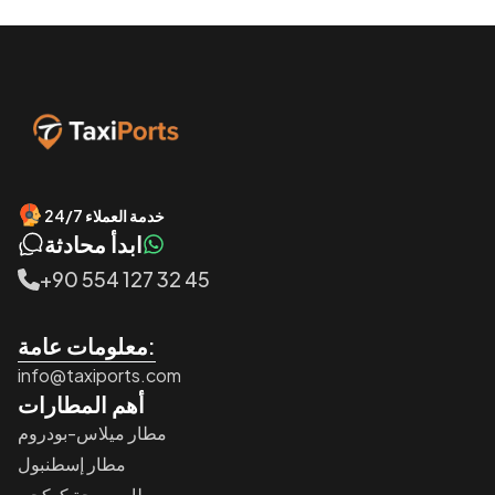
خدمة العملاء 24/7
ابدأ محادثة
+90 554 127 32 45
معلومات عامة:
info@taxiports.com
أهم المطارات
مطار ميلاس-بودروم
مطار إسطنبول
مطار صبيحة كوكجن