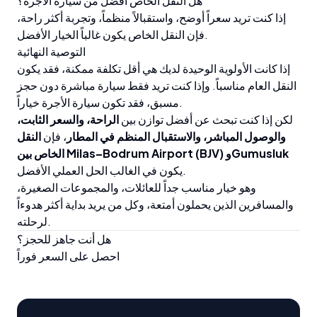
هل النقل الخاص أفضل من سيارة الأجرة؟
إذا كنت تريد سعراً أوضح، واستقبالاً منظماً، وتجربة أكثر راحة،
فإن النقل الخاص يكون غالباً الخيار الأفضل.
التوصية النهائية
إذا كانت الأولوية الوحيدة لديك هي أقل تكلفة ممكنة، فقد يكون
النقل العام مناسباً. وإذا كنت تريد فقط سيارة مباشرة دون حجز
مسبق، فقد تكون سيارة الأجرة خياراً.
لكن إذا كنت تبحث عن أفضل توازن بين
الراحة، والسعر الثابت،
والوصول المباشر، والاستقبال المنظم في المطار
، فإن
النقل
الخاص بين Milas–Bodrum Airport (BJV) وGumusluk
يكون في الغالب الحل العملي الأفضل.
وهو خيار مناسب جداً للعائلات، والمجموعات الصغيرة،
والمسافرين الذين يحملون أمتعة، وكل من يريد بداية أكثر هدوءاً
لرحلته.
هل أنت جاهز للحجز؟
احصل على السعر فوراً