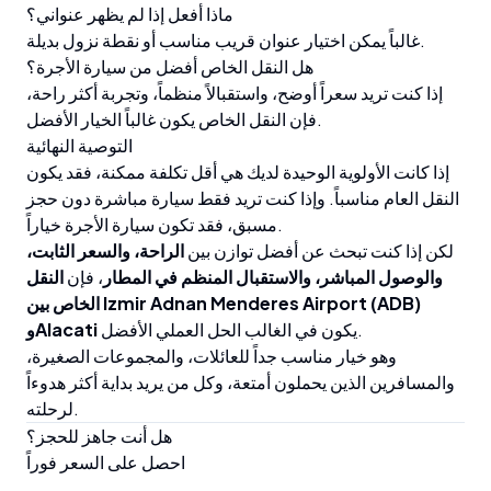
ماذا أفعل إذا لم يظهر عنواني؟
غالباً يمكن اختيار عنوان قريب مناسب أو نقطة نزول بديلة.
هل النقل الخاص أفضل من سيارة الأجرة؟
إذا كنت تريد سعراً أوضح، واستقبالاً منظماً، وتجربة أكثر راحة،
فإن النقل الخاص يكون غالباً الخيار الأفضل.
التوصية النهائية
إذا كانت الأولوية الوحيدة لديك هي أقل تكلفة ممكنة، فقد يكون
النقل العام مناسباً. وإذا كنت تريد فقط سيارة مباشرة دون حجز
مسبق، فقد تكون سيارة الأجرة خياراً.
لكن إذا كنت تبحث عن أفضل توازن بين
الراحة، والسعر الثابت،
والوصول المباشر، والاستقبال المنظم في المطار
، فإن
النقل
الخاص بين Izmir Adnan Menderes Airport (ADB)
يكون في الغالب الحل العملي الأفضل.
وAlacati
وهو خيار مناسب جداً للعائلات، والمجموعات الصغيرة،
والمسافرين الذين يحملون أمتعة، وكل من يريد بداية أكثر هدوءاً
لرحلته.
هل أنت جاهز للحجز؟
احصل على السعر فوراً