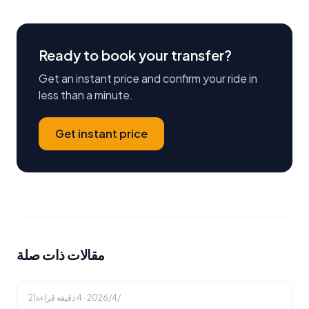
Ready to book your transfer?
Get an instant price and confirm your ride in
less than a minute.
Get instant price
مقالات ذات صلة
21‏/4‏/2026
·
4
دقيقة قراءة