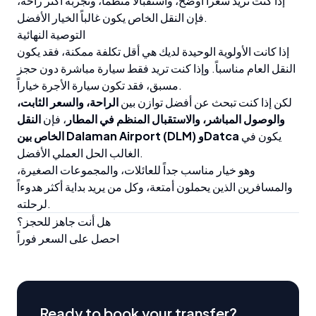
إذا كنت تريد سعراً أوضح، واستقبالاً منظماً، وتجربة أكثر راحة،
فإن النقل الخاص يكون غالباً الخيار الأفضل.
التوصية النهائية
إذا كانت الأولوية الوحيدة لديك هي أقل تكلفة ممكنة، فقد يكون
النقل العام مناسباً. وإذا كنت تريد فقط سيارة مباشرة دون حجز
مسبق، فقد تكون سيارة الأجرة خياراً.
لكن إذا كنت تبحث عن أفضل توازن بين
الراحة، والسعر الثابت،
والوصول المباشر، والاستقبال المنظم في المطار
، فإن
النقل
يكون في
الخاص بين Dalaman Airport (DLM) وDatca
الغالب الحل العملي الأفضل.
وهو خيار مناسب جداً للعائلات، والمجموعات الصغيرة،
والمسافرين الذين يحملون أمتعة، وكل من يريد بداية أكثر هدوءاً
لرحلته.
هل أنت جاهز للحجز؟
احصل على السعر فوراً
Ready to book your transfer?