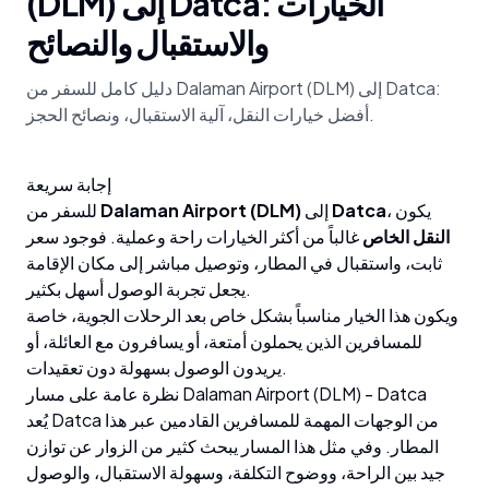
(DLM) إلى Datca: الخيارات
والاستقبال والنصائح
دليل كامل للسفر من Dalaman Airport (DLM) إلى Datca:
أفضل خيارات النقل، آلية الاستقبال، ونصائح الحجز.
إجابة سريعة
، يكون
Datca
إلى
Dalaman Airport (DLM)
للسفر من
النقل الخاص
غالباً من أكثر الخيارات راحة وعملية. فوجود سعر
ثابت، واستقبال في المطار، وتوصيل مباشر إلى مكان الإقامة
يجعل تجربة الوصول أسهل بكثير.
ويكون هذا الخيار مناسباً بشكل خاص بعد الرحلات الجوية، خاصة
للمسافرين الذين يحملون أمتعة، أو يسافرون مع العائلة، أو
يريدون الوصول بسهولة دون تعقيدات.
نظرة عامة على مسار Dalaman Airport (DLM) - Datca
يُعد Datca من الوجهات المهمة للمسافرين القادمين عبر هذا
المطار. وفي مثل هذا المسار يبحث كثير من الزوار عن توازن
جيد بين الراحة، ووضوح التكلفة، وسهولة الاستقبال، والوصول