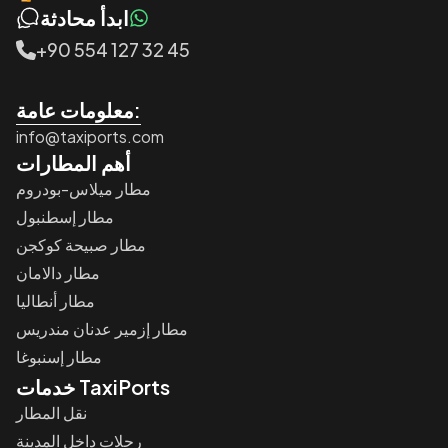
ابدأ محادثة
+90 554 127 32 45
معلومات عامة:
info@taxiports.com
أهم المطارات
مطار ميلاس-بودروم
مطار إسطنبول
مطار صبيحة كوكجن
مطار دالامان
مطار أنطاليا
مطار إزمير عدنان مندريس
مطار إسنبوغا
خدمات TaxiPorts
نقل المطار
رحلات داخل المدينة