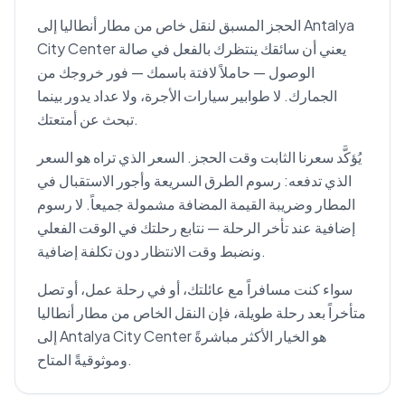
الحجز المسبق لنقل خاص من مطار أنطاليا إلى Antalya
City Center يعني أن سائقك ينتظرك بالفعل في صالة
الوصول — حاملاً لافتة باسمك — فور خروجك من
الجمارك. لا طوابير سيارات الأجرة، ولا عداد يدور بينما
تبحث عن أمتعتك.
يُؤكَّد سعرنا الثابت وقت الحجز. السعر الذي تراه هو السعر
الذي تدفعه: رسوم الطرق السريعة وأجور الاستقبال في
المطار وضريبة القيمة المضافة مشمولة جميعاً. لا رسوم
إضافية عند تأخر الرحلة — نتابع رحلتك في الوقت الفعلي
ونضبط وقت الانتظار دون تكلفة إضافية.
سواء كنت مسافراً مع عائلتك، أو في رحلة عمل، أو تصل
متأخراً بعد رحلة طويلة، فإن النقل الخاص من مطار أنطاليا
إلى Antalya City Center هو الخيار الأكثر مباشرةً
وموثوقيةً المتاح.