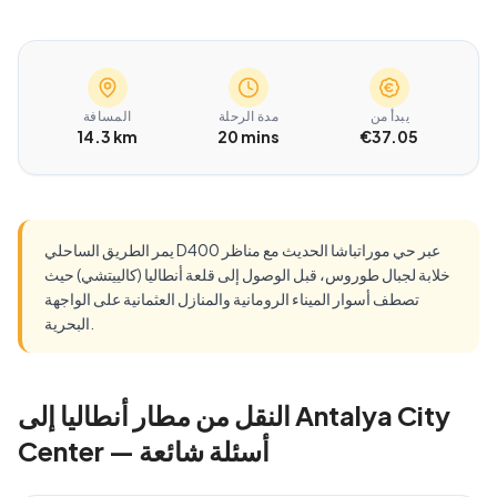
يبدأ من
مدة الرحلة
المسافة
14.3 km
20 mins
€37.05
يمر الطريق الساحلي D400 عبر حي موراتباشا الحديث مع مناظر
خلابة لجبال طوروس، قبل الوصول إلى قلعة أنطاليا (كالييتشي) حيث
تصطف أسوار الميناء الرومانية والمنازل العثمانية على الواجهة
البحرية.
النقل من مطار أنطاليا إلى Antalya City
Center — أسئلة شائعة