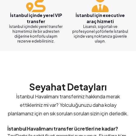
İstanbul içinde yerel VIP
İstanbul için executive
transfer
araç hizmeti
İstanbul içindeki yerel transfer
Lisanslı, sigortalı ve
hizmetimiz ile bir adresten
profesyonel şoförlerle İstanbul
diğerine konforlu ulaşım
içinde varış noktanıza güvenle
rezerve edebilirsiniz.
ulaşın.
Seyahat Detayları
İstanbul Havalimanı transferiniz hakkında merak
ettikleriniz mi var? Yolculuğunuzu daha kolay
planlamanız için en sık sorulan soruları sizin için derledik.
İstanbul Havalimanı transfer ücretleri ne kadar?
TaxiPorts ile sabit fiyat garantisi sunuyoruz. Fiyatlara tüm