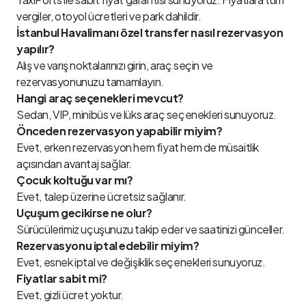
vergiler, otoyol ücretleri ve park dahildir.
İstanbul Havalimanı özel transfer nasıl rezervasyon
yapılır?
Alış ve varış noktalarınızı girin, araç seçin ve
rezervasyonunuzu tamamlayın.
Hangi araç seçenekleri mevcut?
Sedan, VIP, minibüs ve lüks araç seçenekleri sunuyoruz.
Önceden rezervasyon yapabilir miyim?
Evet, erken rezervasyon hem fiyat hem de müsaitlik
açısından avantaj sağlar.
Çocuk koltuğu var mı?
Evet, talep üzerine ücretsiz sağlanır.
Uçuşum gecikirse ne olur?
Sürücülerimiz uçuşunuzu takip eder ve saatinizi günceller.
Rezervasyonu iptal edebilir miyim?
Evet, esnek iptal ve değişiklik seçenekleri sunuyoruz.
Fiyatlar sabit mi?
Evet, gizli ücret yoktur.