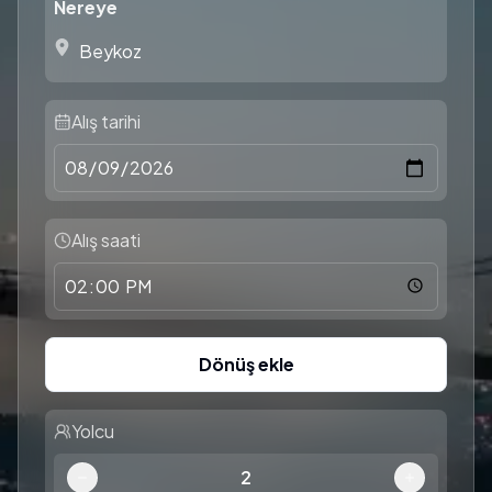
Nereye
Alış tarihi
Alış saati
Dönüş ekle
Yolcu
2