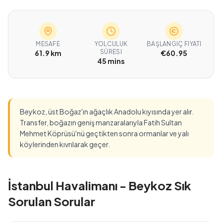
MESAFE
YOLCULUK
BAŞLANGIÇ FIYATI
SÜRESI
61.9 km
€60.95
45 mins
Beykoz, üst Boğaz'ın ağaçlık Anadolu kıyısında yer alır.
Transfer, boğazın geniş manzaralarıyla Fatih Sultan
Mehmet Köprüsü'nü geçtikten sonra ormanlar ve yalı
köylerinden kıvrılarak geçer.
İstanbul Havalimanı - Beykoz Sık
Sorulan Sorular