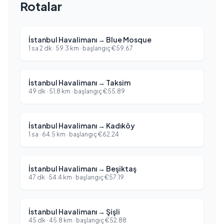
Rotalar
İstanbul Havalimanı
→
Blue Mosque
1 sa 2 dk
·
59.3
km ·
başlangıç
€
59.67
İstanbul Havalimanı
→
Taksim
49 dk
·
51.8
km ·
başlangıç
€
55.89
İstanbul Havalimanı
→
Kadıköy
1 sa
·
64.5
km ·
başlangıç
€
62.24
İstanbul Havalimanı
→
Beşiktaş
47 dk
·
54.4
km ·
başlangıç
€
57.19
İstanbul Havalimanı
→
Şişli
45 dk
·
45.8
km ·
başlangıç
€
52.88