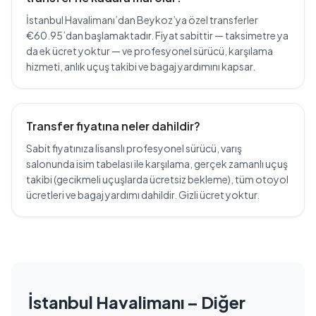
İstanbul Havalimanı’dan Beykoz’ya özel transferler
€60.95’dan başlamaktadır. Fiyat sabittir — taksimetre ya
da ek ücret yoktur — ve profesyonel sürücü, karşılama
hizmeti, anlık uçuş takibi ve bagaj yardımını kapsar.
Transfer fiyatına neler dahildir?
Sabit fiyatınıza lisanslı profesyonel sürücü, varış
salonunda isim tabelası ile karşılama, gerçek zamanlı uçuş
takibi (gecikmeli uçuşlarda ücretsiz bekleme), tüm otoyol
ücretleri ve bagaj yardımı dahildir. Gizli ücret yoktur.
İstanbul Havalimanı – Diğer