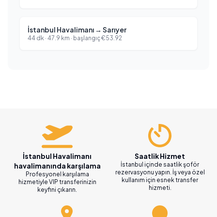
İstanbul Havalimanı
→
Sarıyer
44 dk
·
47.9
km ·
başlangıç
€
53.92
İstanbul Havalimanı
Saatlik Hizmet
İstanbul içinde saatlik şoför
havalimanında karşılama
rezervasyonu yapın. İş veya özel
Profesyonel karşılama
kullanım için esnek transfer
hizmetiyle VIP transferinizin
hizmeti.
keyfini çıkarın.