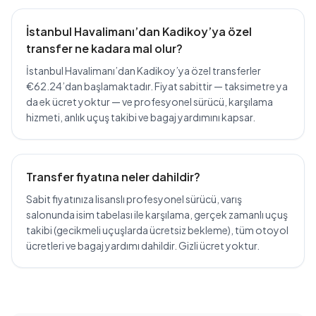
İstanbul Havalimanı’dan Kadikoy’ya özel
transfer ne kadara mal olur?
İstanbul Havalimanı’dan Kadikoy’ya özel transferler
€62.24’dan başlamaktadır. Fiyat sabittir — taksimetre ya
da ek ücret yoktur — ve profesyonel sürücü, karşılama
hizmeti, anlık uçuş takibi ve bagaj yardımını kapsar.
Transfer fiyatına neler dahildir?
Sabit fiyatınıza lisanslı profesyonel sürücü, varış
salonunda isim tabelası ile karşılama, gerçek zamanlı uçuş
takibi (gecikmeli uçuşlarda ücretsiz bekleme), tüm otoyol
ücretleri ve bagaj yardımı dahildir. Gizli ücret yoktur.