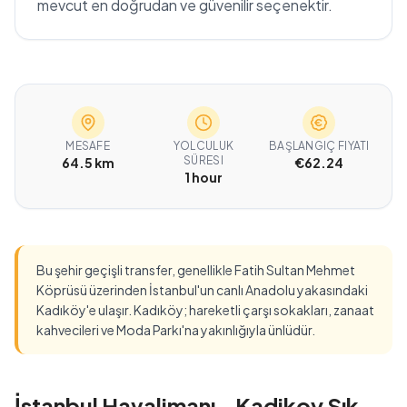
mevcut en doğrudan ve güvenilir seçenektir.
MESAFE
YOLCULUK
BAŞLANGIÇ FIYATI
SÜRESI
64.5 km
€62.24
1 hour
Bu şehir geçişli transfer, genellikle Fatih Sultan Mehmet
Köprüsü üzerinden İstanbul'un canlı Anadolu yakasındaki
Kadıköy'e ulaşır. Kadıköy; hareketli çarşı sokakları, zanaat
kahvecileri ve Moda Parkı'na yakınlığıyla ünlüdür.
İstanbul Havalimanı - Kadikoy Sık