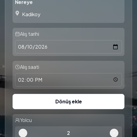
Nereye
Alış tarihi
Alış saati
Dönüş ekle
Yolcu
2