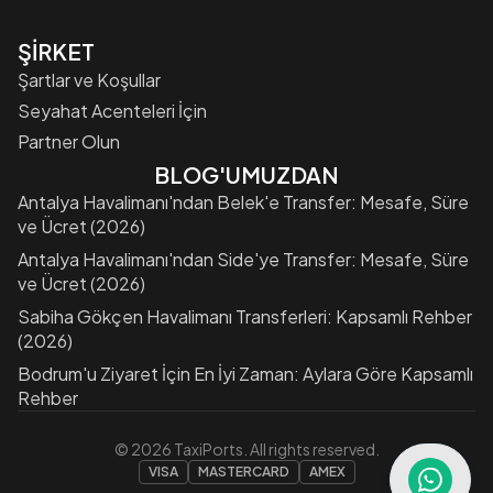
ŞİRKET
Şartlar ve Koşullar
Seyahat Acenteleri İçin
Partner Olun
BLOG'UMUZDAN
Antalya Havalimanı'ndan Belek'e Transfer: Mesafe, Süre
ve Ücret (2026)
Antalya Havalimanı'ndan Side'ye Transfer: Mesafe, Süre
ve Ücret (2026)
Sabiha Gökçen Havalimanı Transferleri: Kapsamlı Rehber
(2026)
Bodrum'u Ziyaret İçin En İyi Zaman: Aylara Göre Kapsamlı
Rehber
©
2026
TaxiPorts. All rights reserved.
VISA
MASTERCARD
AMEX
Open Wha