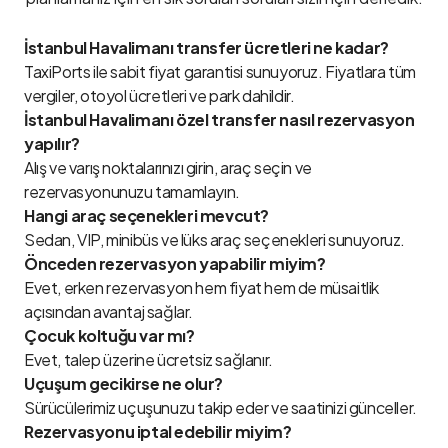
İstanbul Havalimanı transfer ücretleri ne kadar?
TaxiPorts ile sabit fiyat garantisi sunuyoruz. Fiyatlara tüm
vergiler, otoyol ücretleri ve park dahildir.
İstanbul Havalimanı özel transfer nasıl rezervasyon
yapılır?
Alış ve varış noktalarınızı girin, araç seçin ve
rezervasyonunuzu tamamlayın.
Hangi araç seçenekleri mevcut?
Sedan, VIP, minibüs ve lüks araç seçenekleri sunuyoruz.
Önceden rezervasyon yapabilir miyim?
Evet, erken rezervasyon hem fiyat hem de müsaitlik
açısından avantaj sağlar.
Çocuk koltuğu var mı?
Evet, talep üzerine ücretsiz sağlanır.
Uçuşum gecikirse ne olur?
Sürücülerimiz uçuşunuzu takip eder ve saatinizi günceller.
Rezervasyonu iptal edebilir miyim?