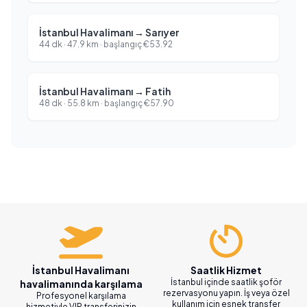
İstanbul Havalimanı
→
Sarıyer
44 dk
·
47.9
km ·
başlangıç
€
53.92
İstanbul Havalimanı
→
Fatih
48 dk
·
55.8
km ·
başlangıç
€
57.90
İstanbul Havalimanı
Saatlik Hizmet
İstanbul içinde saatlik şoför
havalimanında karşılama
rezervasyonu yapın. İş veya özel
Profesyonel karşılama
kullanım için esnek transfer
hizmetiyle VIP transferinizin