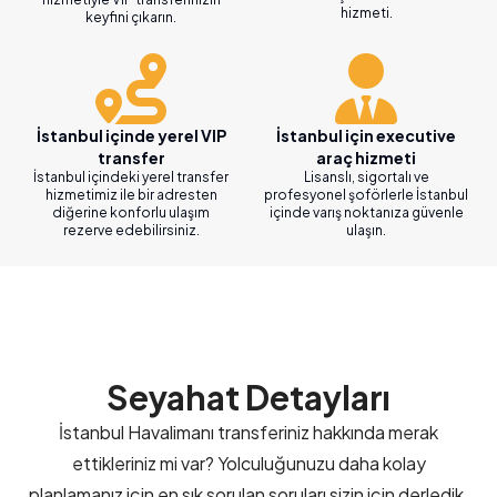
hizmeti.
keyfini çıkarın.
İstanbul içinde yerel VIP
İstanbul için executive
transfer
araç hizmeti
İstanbul içindeki yerel transfer
Lisanslı, sigortalı ve
hizmetimiz ile bir adresten
profesyonel şoförlerle İstanbul
diğerine konforlu ulaşım
içinde varış noktanıza güvenle
rezerve edebilirsiniz.
ulaşın.
Seyahat Detayları
İstanbul Havalimanı transferiniz hakkında merak
ettikleriniz mi var? Yolculuğunuzu daha kolay
planlamanız için en sık sorulan soruları sizin için derledik.