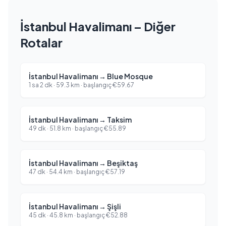
İstanbul Havalimanı – Diğer
Rotalar
İstanbul Havalimanı
→
Blue Mosque
1 sa 2 dk
·
59.3
km ·
başlangıç
€
59.67
İstanbul Havalimanı
→
Taksim
49 dk
·
51.8
km ·
başlangıç
€
55.89
İstanbul Havalimanı
→
Beşiktaş
47 dk
·
54.4
km ·
başlangıç
€
57.19
İstanbul Havalimanı
→
Şişli
45 dk
·
45.8
km ·
başlangıç
€
52.88