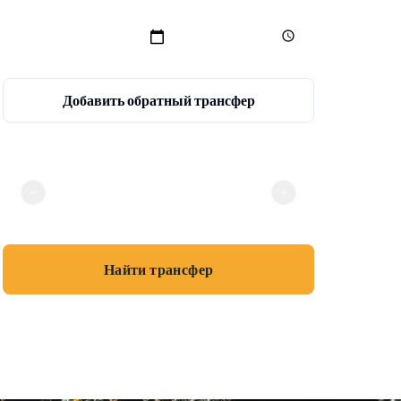
Добавить обратный трансфер
Пассажиры
2
Найти трансфер
💳
Без онлайн-оплаты · Наличные или карта при посадке