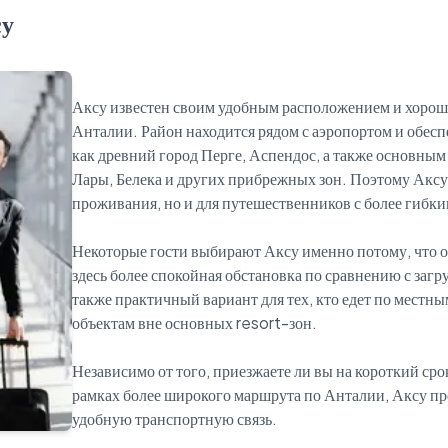
су
Аксу известен своим удобным расположением и хорош
Анталии. Район находится рядом с аэропортом и обесп
как древний город Перге, Аспендос, а также основны
Лары, Белека и других прибрежных зон. Поэтому Аксу 
проживания, но и для путешественников с более гибк
Некоторые гости выбирают Аксу именно потому, что о
здесь более спокойная обстановка по сравнению с за
также практичный вариант для тех, кто едет по местн
объектам вне основных resort-зон.
Независимо от того, приезжаете ли вы на короткий срок
рамках более широкого маршрута по Анталии, Аксу пре