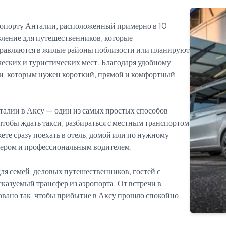
ропорту Анталии, расположенный примерно в 10
вление для путешественников, которые
правляются в жилые районы поблизости или планируют
ских и туристических мест. Благодаря удобному
и, которым нужен короткий, прямой и комфортный
нталии в Аксу — один из самых простых способов
 чтобы ждать такси, разбираться с местным транспортом
ете сразу поехать в отель, домой или по нужному
нером и профессиональным водителем.
ля семей, деловых путешественников, гостей с
сказуемый трансфер из аэропорта. От встречи в
овано так, чтобы прибытие в Аксу прошло спокойно,