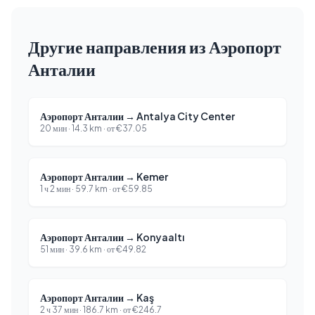
Другие направления из Аэропорт
Анталии
Аэропорт Анталии
→
Antalya City Center
20 мин
·
14.3
km ·
от
€
37.05
Аэропорт Анталии
→
Kemer
1 ч 2 мин
·
59.7
km ·
от
€
59.85
Аэропорт Анталии
→
Konyaaltı
51 мин
·
39.6
km ·
от
€
49.82
Аэропорт Анталии
→
Kaş
2 ч 37 мин
·
186.7
km ·
от
€
246.7