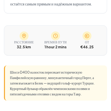
остаётся самым прямым и надёжным вариантом.
РАССТОЯНИЕ
ВРЕМЯ В ПУТИ
ОТ
32.5 km
1 hour 2 mins
€46.25
Шоссе D400 на восток пересекает историческую
Памфилийскую равнину, минуя античный город Перге, а
затем въезжает в Белек — ведущий гольф-курорт Турции.
Курортный бульвар обрамлён чемпионскими полями и
пятизвёздочными отелями с видом на горы Тавр.