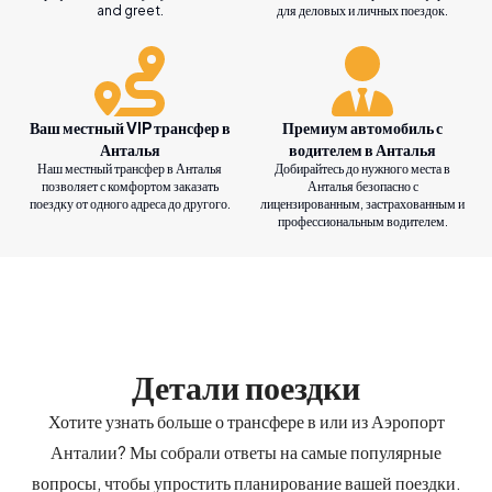
and greet.
для деловых и личных поездок.
Ваш местный VIP трансфер в
Премиум автомобиль с
Анталья
водителем в Анталья
Наш местный трансфер в Анталья
Добирайтесь до нужного места в
позволяет с комфортом заказать
Анталья безопасно с
поездку от одного адреса до другого.
лицензированным, застрахованным и
профессиональным водителем.
Детали поездки
Хотите узнать больше о трансфере в или из Аэропорт
Анталии? Мы собрали ответы на самые популярные
вопросы, чтобы упростить планирование вашей поездки.