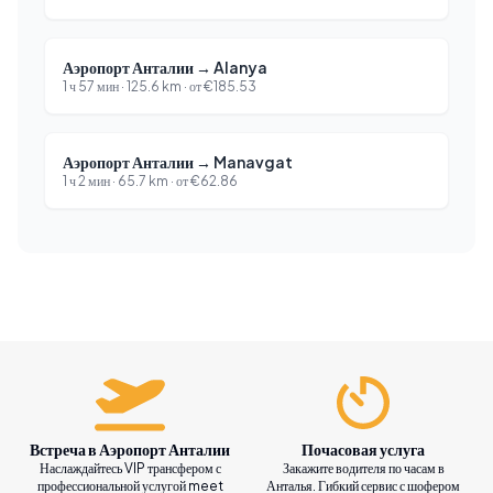
Аэропорт Анталии
→
Alanya
1 ч 57 мин
·
125.6
km ·
от
€
185.53
Аэропорт Анталии
→
Manavgat
1 ч 2 мин
·
65.7
km ·
от
€
62.86
Встреча в Аэропорт Анталии
Почасовая услуга
Наслаждайтесь VIP трансфером с
Закажите водителя по часам в
профессиональной услугой meet
Анталья. Гибкий сервис с шофером