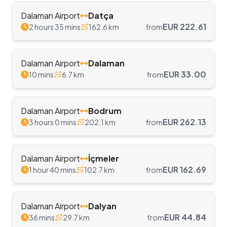
Dalaman Airport
Datça
EUR
222.61
2 hours 35 mins
162.6
km
from
Dalaman Airport
Dalaman
EUR
33.00
10 mins
6.7
km
from
Dalaman Airport
Bodrum
EUR
262.13
3 hours 0 mins
202.1
km
from
Dalaman Airport
İçmeler
EUR
162.69
1 hour 40 mins
102.7
km
from
Dalaman Airport
Dalyan
EUR
44.84
36 mins
29.7
km
from