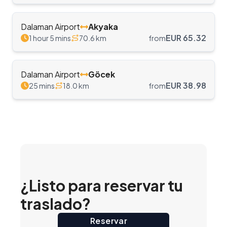
Dalaman Airport
Akyaka
EUR
65.32
1 hour 5 mins
70.6
km
from
Dalaman Airport
Göcek
EUR
38.98
25 mins
18.0
km
from
¿Listo para reservar tu
traslado?
Reservar