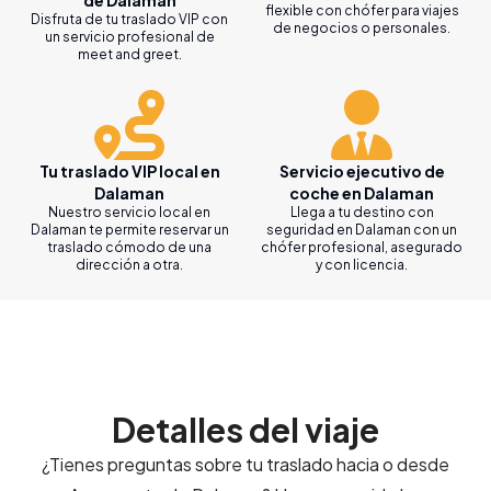
flexible con chófer para viajes
Disfruta de tu traslado VIP con
de negocios o personales.
un servicio profesional de
meet and greet.
Tu traslado VIP local en
Servicio ejecutivo de
Dalaman
coche en Dalaman
Nuestro servicio local en
Llega a tu destino con
Dalaman te permite reservar un
seguridad en Dalaman con un
traslado cómodo de una
chófer profesional, asegurado
dirección a otra.
y con licencia.
Detalles del viaje
¿Tienes preguntas sobre tu traslado hacia o desde