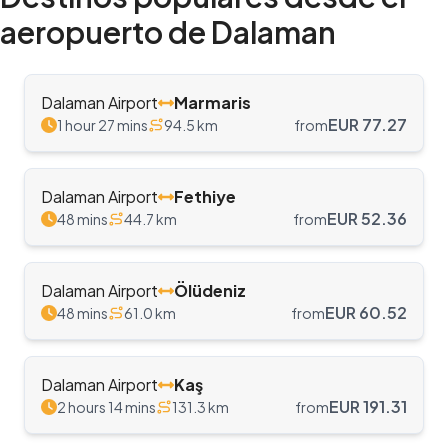
aeropuerto de Dalaman
Dalaman Airport
Marmaris
EUR
77.27
1 hour 27 mins
94.5
km
from
Dalaman Airport
Fethiye
EUR
52.36
48 mins
44.7
km
from
Dalaman Airport
Ölüdeniz
EUR
60.52
48 mins
61.0
km
from
Dalaman Airport
Kaş
EUR
191.31
2 hours 14 mins
131.3
km
from