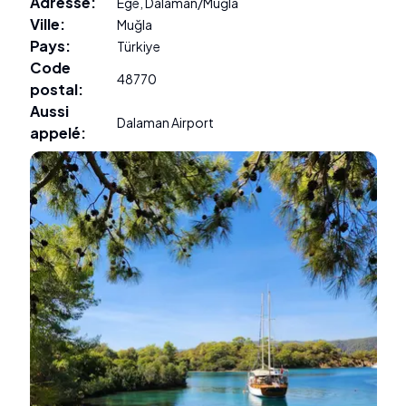
Adresse
:
Ege, Dalaman/Muğla
Ville
:
Muğla
Pays
:
Türkiye
Code
48770
postal
:
Aussi
Dalaman Airport
appelé
: