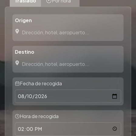
Traslado
Por hora
Origen
Destino
Fecha de recogida
Hora de recogida