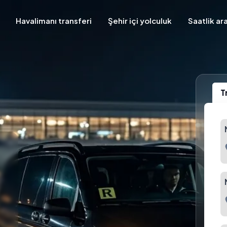
Havalimanı transferi
Şehir içi yolculuk
Saatlik ar
T