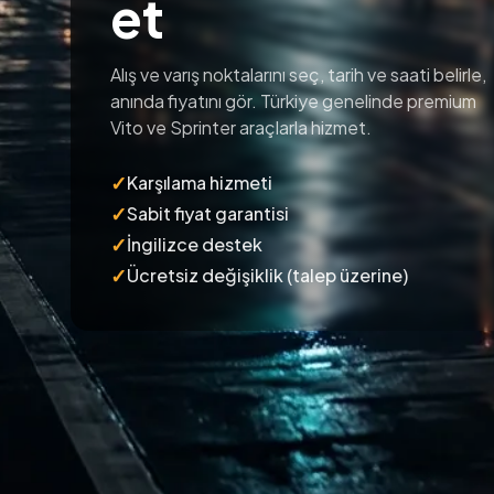
et
Alış ve varış noktalarını seç, tarih ve saati belirle,
anında fiyatını gör. Türkiye genelinde premium
Vito ve Sprinter araçlarla hizmet.
✓
Karşılama hizmeti
✓
Sabit fiyat garantisi
✓
İngilizce destek
✓
Ücretsiz değişiklik (talep üzerine)