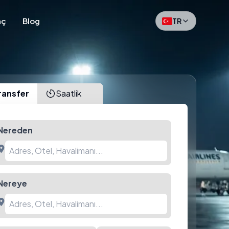
aç
Blog
TR
ransfer
Saatlik
Nereden
Nereye