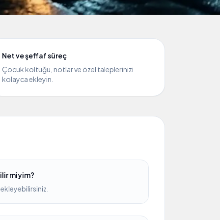
Net ve şeffaf süreç
Çocuk koltuğu, notlar ve özel taleplerinizi
kolayca ekleyin.
lir miyim?
kleyebilirsiniz.