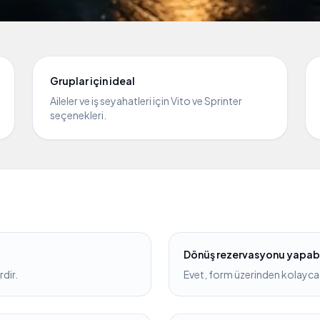
Gruplar için ideal
Aileler ve iş seyahatleri için Vito ve Sprinter
seçenekleri.
Dönüş rezervasyonu yapabi
dir.
Evet, form üzerinden kolayca e