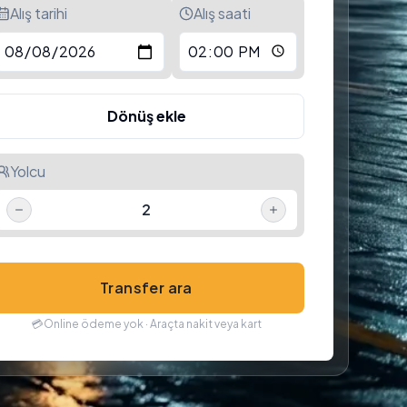
Alış tarihi
Alış saati
Dönüş ekle
Yolcu
2
Transfer ara
💳
Online ödeme yok · Araçta nakit veya kart