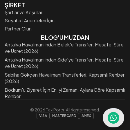
ŞİRKET
Şartlar ve Koşullar
Seyahat Acenteleri İçin
Partner Olun
BLOG'UMUZDAN
Antalya Havalimanı'ndan Belek'e Transfer: Mesafe, Süre
ve Ücret (2026)
Antalya Havalimanı'ndan Side'ye Transfer: Mesafe, Süre
ve Ücret (2026)
Sabiha Gökçen Havalimanı Transferleri: Kapsamlı Rehber
(2026)
Bodrum'u Ziyaret İçin En İyi Zaman: Aylara Göre Kapsamlı
Rehber
©
2026
TaxiPorts. All rights reserved.
VISA
MASTERCARD
AMEX
Open Wha