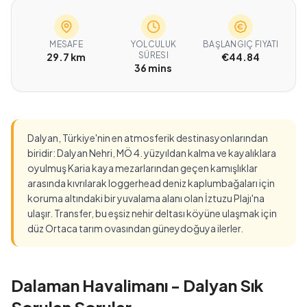
MESAFE
YOLCULUK
BAŞLANGIÇ FIYATI
SÜRESI
29.7 km
€44.84
36 mins
Dalyan, Türkiye'nin en atmosferik destinasyonlarından
biridir: Dalyan Nehri, MÖ 4. yüzyıldan kalma ve kayalıklara
oyulmuş Karia kaya mezarlarından geçen kamışlıklar
arasında kıvrılarak loggerhead deniz kaplumbağaları için
koruma altındaki bir yuvalama alanı olan İztuzu Plajı'na
ulaşır. Transfer, bu eşsiz nehir deltası köyüne ulaşmak için
düz Ortaca tarım ovasından güneydoğuya ilerler.
Dalaman Havalimanı - Dalyan Sık