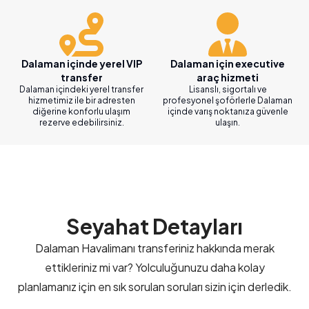
Dalaman içinde yerel VIP
Dalaman için executive
transfer
araç hizmeti
Dalaman içindeki yerel transfer
Lisanslı, sigortalı ve
hizmetimiz ile bir adresten
profesyonel şoförlerle Dalaman
diğerine konforlu ulaşım
içinde varış noktanıza güvenle
rezerve edebilirsiniz.
ulaşın.
Seyahat Detayları
Dalaman Havalimanı transferiniz hakkında merak
ettikleriniz mi var? Yolculuğunuzu daha kolay
planlamanız için en sık sorulan soruları sizin için derledik.