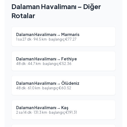
Dalaman Havalimanı – Diğer
Rotalar
Dalaman Havalimanı
→
Marmaris
1 sa 27 dk
·
94.5
km ·
başlangıç
€
77.27
Dalaman Havalimanı
→
Fethiye
48 dk
·
44.7
km ·
başlangıç
€
52.36
Dalaman Havalimanı
→
Ölüdeniz
48 dk
·
61.0
km ·
başlangıç
€
60.52
Dalaman Havalimanı
→
Kaş
2 sa 14 dk
·
131.3
km ·
başlangıç
€
191.31