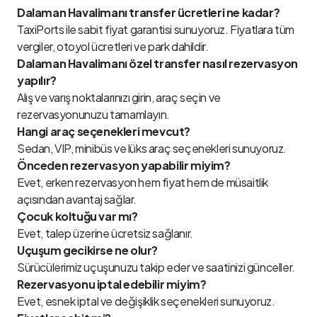
Dalaman Havalimanı transfer ücretleri ne kadar?
TaxiPorts ile sabit fiyat garantisi sunuyoruz. Fiyatlara tüm
vergiler, otoyol ücretleri ve park dahildir.
Dalaman Havalimanı özel transfer nasıl rezervasyon
yapılır?
Alış ve varış noktalarınızı girin, araç seçin ve
rezervasyonunuzu tamamlayın.
Hangi araç seçenekleri mevcut?
Sedan, VIP, minibüs ve lüks araç seçenekleri sunuyoruz.
Önceden rezervasyon yapabilir miyim?
Evet, erken rezervasyon hem fiyat hem de müsaitlik
açısından avantaj sağlar.
Çocuk koltuğu var mı?
Evet, talep üzerine ücretsiz sağlanır.
Uçuşum gecikirse ne olur?
Sürücülerimiz uçuşunuzu takip eder ve saatinizi günceller.
Rezervasyonu iptal edebilir miyim?
Evet, esnek iptal ve değişiklik seçenekleri sunuyoruz.