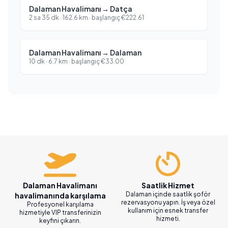
Dalaman Havalimanı
→
Datça
2 sa 35 dk
·
162.6
km ·
başlangıç
€
222.61
Dalaman Havalimanı
→
Dalaman
10 dk
·
6.7
km ·
başlangıç
€
33.00
Dalaman Havalimanı
Saatlik Hizmet
Dalaman içinde saatlik şoför
havalimanında karşılama
rezervasyonu yapın. İş veya özel
Profesyonel karşılama
kullanım için esnek transfer
hizmetiyle VIP transferinizin
hizmeti.
keyfini çıkarın.