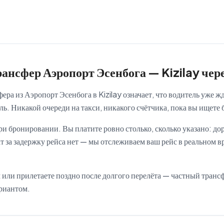
рансфер Аэропорт Эсенбога — Kizilay чер
ра из Аэропорт Эсенбога в Kizilay означает, что водитель уже жд
ь. Никакой очереди на такси, никакого счётчика, пока вы ищете 
 бронировании. Вы платите ровно столько, сколько указано: дор
 за задержку рейса нет — мы отслеживаем ваш рейс в реальном в
м или прилетаете поздно после долгого перелёта — частный трансф
риантом.