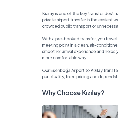
Kızılay is one of the key transfer des
private airport transfer is the easiest 
crowded public transport or unnecessar
With a pre-booked transfer, you travel 
meeting point in a clean, air-conditioned
smoother arrival experience and helps yo
more comfortable way.
Our Esenboğa Airport to Kızılay transfe
Why Choose Kızılay?