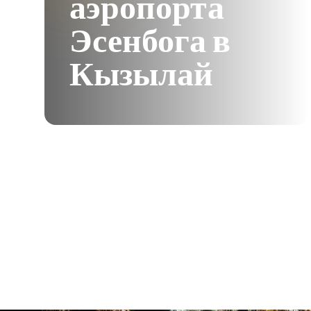
аэропорта
Эсенбога в
Кызылай