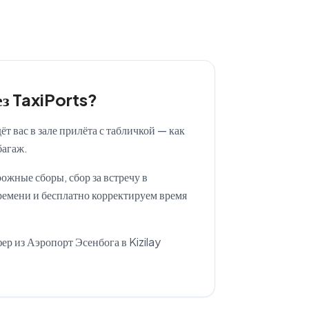
ез TaxiPorts?
ёт вас в зале прилёта с табличкой — как
багаж.
ожные сборы, сбор за встречу в
ремени и бесплатно корректируем время
ер из Аэропорт Эсенбога в Kizilay