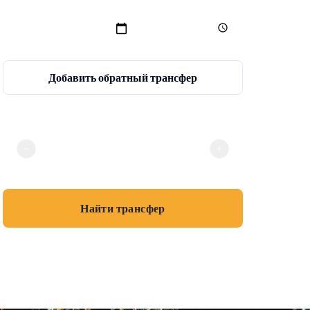
Добавить обратный трансфер
Пассажиры
2
Найти трансфер
💳
Без онлайн-оплаты · Наличные или карта при посадке