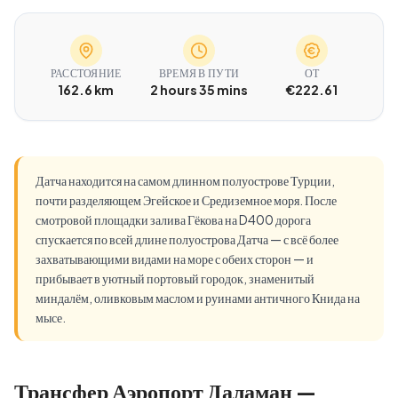
РАССТОЯНИЕ
ВРЕМЯ В ПУТИ
ОТ
162.6 km
2 hours 35 mins
€222.61
Датча находится на самом длинном полуострове Турции,
почти разделяющем Эгейское и Средиземное моря. После
смотровой площадки залива Гёкова на D400 дорога
спускается по всей длине полуострова Датча — с всё более
захватывающими видами на море с обеих сторон — и
прибывает в уютный портовый городок, знаменитый
миндалём, оливковым маслом и руинами античного Книда на
мысе.
Трансфер Аэропорт Даламан —