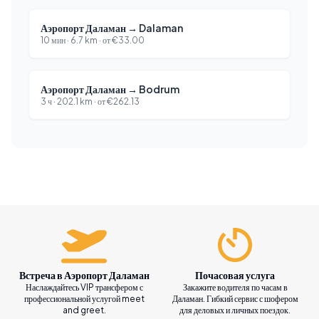
Аэропорт Даламан
→
Dalaman
10 мин
·
6.7
km ·
от
€
33.00
Аэропорт Даламан
→
Bodrum
3 ч
·
202.1
km ·
от
€
262.13
Встреча в Аэропорт Даламан
Почасовая услуга
Наслаждайтесь VIP трансфером с
Закажите водителя по часам в
профессиональной услугой meet
Даламан. Гибкий сервис с шофером
and greet.
для деловых и личных поездок.