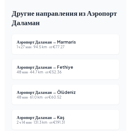
Другие направления из Аэропорт
Даламан
Аэропорт Даламан
→
Marmaris
1 ч 27 мин
·
94.5
km ·
от
€
77.27
Аэропорт Даламан
→
Fethiye
48 мин
·
44.7
km ·
от
€
52.36
Аэропорт Даламан
→
Ölüdeniz
48 мин
·
61.0
km ·
от
€
60.52
Аэропорт Даламан
→
Kaş
2 ч 14 мин
·
131.3
km ·
от
€
191.31